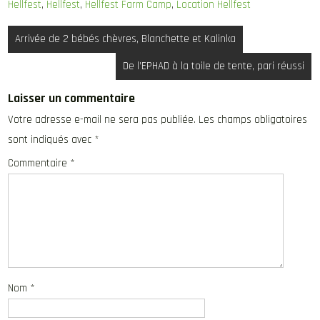
Hellfest
,
Hellfest
,
Hellfest Farm Camp
,
Location Hellfest
Navigation
Arrivée de 2 bébés chèvres, Blanchette et Kalinka
de
De l’EPHAD à la toile de tente, pari réussi
l’article
Laisser un commentaire
Votre adresse e-mail ne sera pas publiée.
Les champs obligatoires
sont indiqués avec
*
Commentaire
*
Nom
*