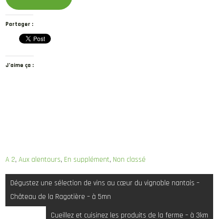
Partager :
J’aime ça :
A 2
,
Aux alentours
,
En supplément
,
Non classé
Navigation
Dégustez une sélection de vins au cœur du vignoble nantais –
de
Château de la Ragotière – à 5mn
l’article
Cueillez et cuisinez les produits de la ferme – à 3km