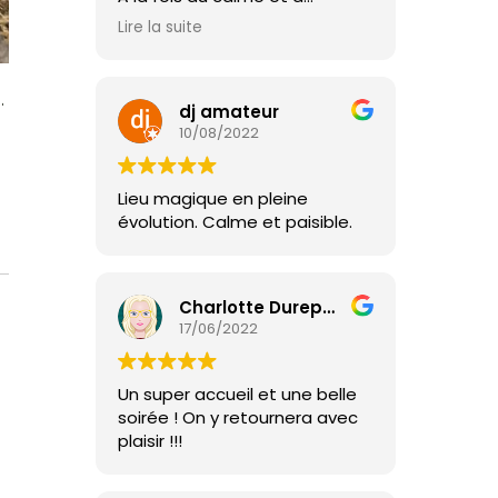
proximité de Nantes et
Lire la suite
Clisson, j'ai pu profiter de mon
séjour, me reposer et me
ressourcer.
.
dj amateur
En pleine nature, j'ai pu
10/08/2022
également découvrir la vie à la
ferme, avec leurs animaux, en
leur donnant à manger (une
Lieu magique en pleine
première pour moi !)
évolution. Calme et paisible.
L'accueil de Maud & Yohann
est formidable, des hôtes
absolument adorables, leur
discrétion, leur bienveillance et
Charlotte Durepaire
leur gentillesse m'ont donné
17/06/2022
l'envie de revenir très
prochainement.
Je vous recommande cet
Un super accueil et une belle
endroit à 200%
soirée ! On y retournera avec
plaisir !!!