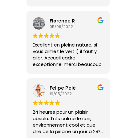
Florence R
05/06/2022
Excellent en pleine nature, si
vous aimez le vert :) il faut y
aller. Accueil cadre
exceptionnel merci beaucoup
Felipe Pelé
19/05/2022
24 heures pour un plaisir
absolu. Très calme le soir,
environnement cool et que
dire de la piscine un jour à 28°.
Le must l'accueil de Maud et