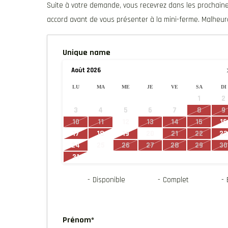
Suite à votre demande, vous recevrez dans les prochaine
accord avant de vous présenter à la mini-ferme. Malhe
Unique name
Août
2026
LU
MA
ME
JE
VE
SA
DI
1
2
3
4
5
6
7
8
9
10
11
12
13
14
15
16
17
18
19
20
21
22
23
24
25
26
27
28
29
30
31
-
Disponible
-
Complet
-
Prénom*