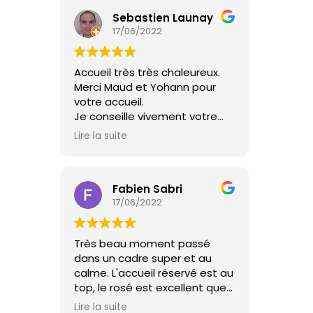
Sebastien Launay
17/06/2022
Accueil très très chaleureux.
Merci Maud et Yohann pour
votre accueil.
Je conseille vivement votre
mini ferme qui a tout d'une
Lire la suite
grande ! A très bientôt.
Fabien Sabri
17/06/2022
Très beau moment passé
dans un cadre super et au
calme. L'accueil réservé est au
top, le rosé est excellent que
demander de plus !
Lire la suite