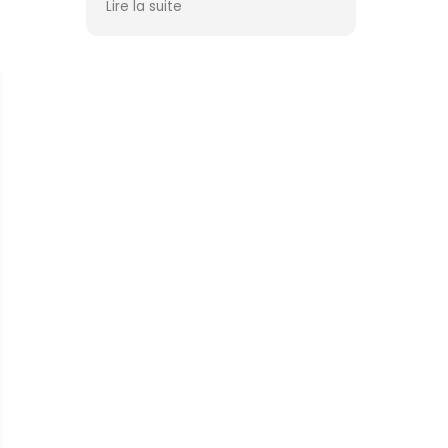
Lire la suite
Yohann. Je reviendrai. Merci à
eux .