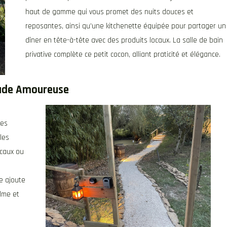
haut de gamme qui vous promet des nuits douces et
reposantes, ainsi qu’une kitchenette équipée pour partager un
dîner en tête-à-tête avec des produits locaux. La salle de bain
privative complète ce petit cocon, alliant praticité et élégance.
pade Amoureuse
les
les
ocaux ou
e ajoute
lme et