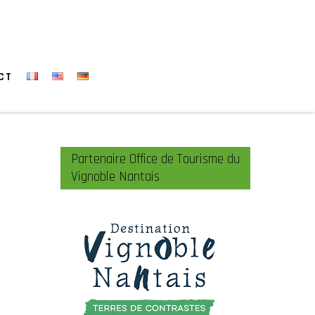
CT
Partenaire Office de Tourisme du
Vignoble Nantais