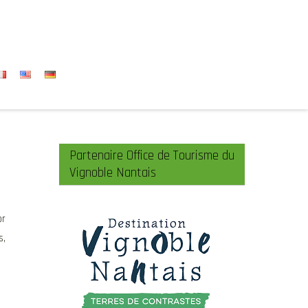
Partenaire Office de Tourisme du
Vignoble Nantais
or
s,