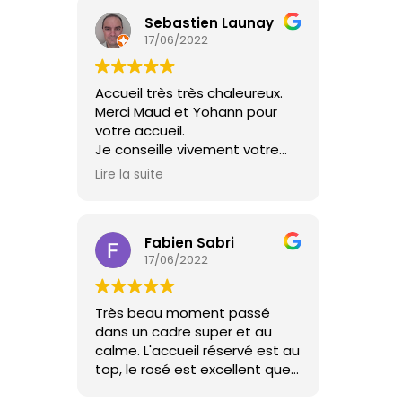
Sebastien Launay
17/06/2022
Accueil très très chaleureux.
Merci Maud et Yohann pour
votre accueil.
Je conseille vivement votre
mini ferme qui a tout d'une
Lire la suite
grande ! A très bientôt.
Fabien Sabri
17/06/2022
Très beau moment passé
dans un cadre super et au
calme. L'accueil réservé est au
top, le rosé est excellent que
demander de plus !