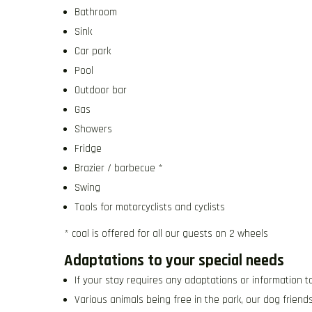
Bathroom
Sink
Car park
Pool
Outdoor bar
Gas
Showers
Fridge
Brazier / barbecue *
Swing
Tools for motorcyclists and cyclists
* coal is offered for all our guests on 2 wheels
Adaptations to your special needs
If your stay requires any adaptations or information 
Various animals being free in the park, our dog frien