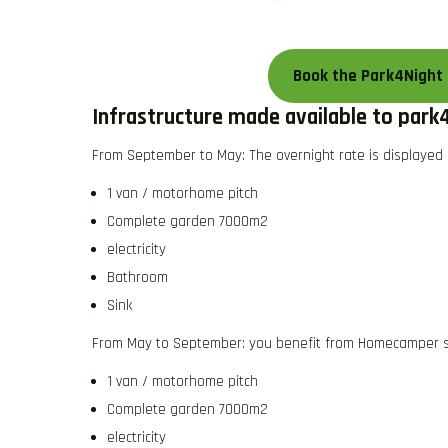
Book the Park4Night 
Infrastructure made available to park
From September to May: The overnight rate is displayed 
1 van / motorhome pitch
Complete garden 7000m2
electricity
Bathroom
Sink
From May to September: you benefit from Homecamper se
1 van / motorhome pitch
Complete garden 7000m2
electricity