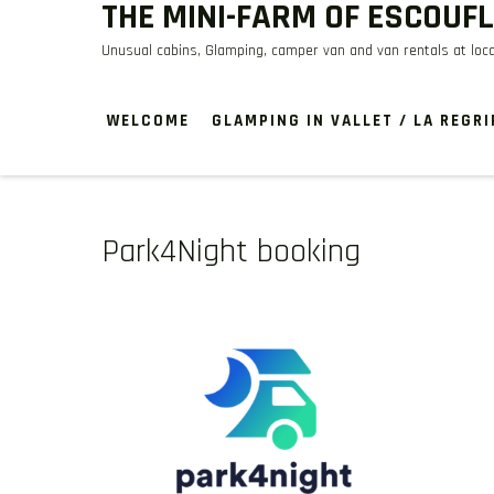
THE MINI-FARM OF ESCOUF
Skip
to
Unusual cabins, Glamping, camper van and van rentals at lo
content
WELCOME
GLAMPING IN VALLET / LA REGRI
Park4Night booking