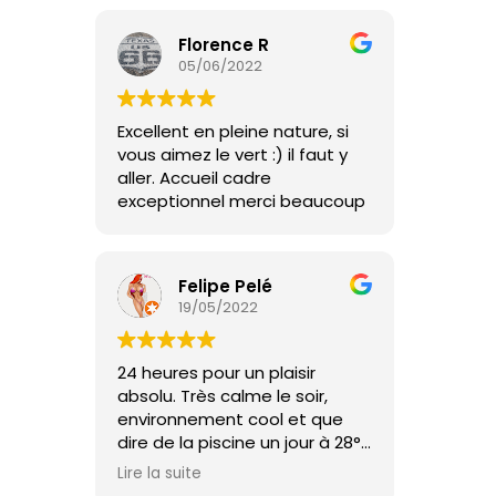
Florence R
05/06/2022
Excellent en pleine nature, si
vous aimez le vert :) il faut y
aller. Accueil cadre
exceptionnel merci beaucoup
Felipe Pelé
19/05/2022
24 heures pour un plaisir
absolu. Très calme le soir,
environnement cool et que
dire de la piscine un jour à 28°.
Le must l'accueil de Maud et
Lire la suite
Yohann. Je reviendrai. Merci à