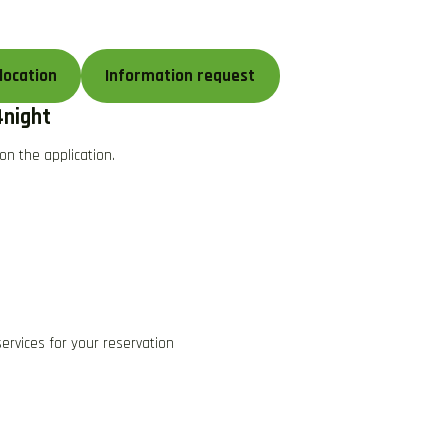
location
Information request
4night
on the application.
rvices for your reservation