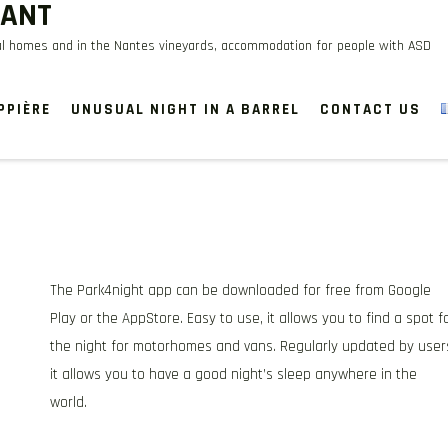
LANT
cal homes and in the Nantes vineyards, accommodation for people with ASD
PPIÈRE
UNUSUAL NIGHT IN A BARREL
CONTACT US
The Park4night app can be downloaded for free from Google
Play or the AppStore. Easy to use, it allows you to find a spot f
the night for motorhomes and vans. Regularly updated by user
it allows you to have a good night’s sleep anywhere in the
world.