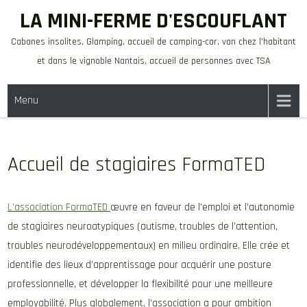
Skip
LA MINI-FERME D'ESCOUFLANT
to
Cabanes insolites, Glamping, accueil de camping-car, van chez l'habitant
content
et dans le vignoble Nantais, accueil de personnes avec TSA
Menu
Accueil de stagiaires FormaTED
L’association FormaTED
œuvre en faveur de l’emploi et l’autonomie
de stagiaires neuroatypiques (autisme, troubles de l’attention,
troubles neurodéveloppementaux) en milieu ordinaire. Elle crée et
identifie des lieux d’apprentissage pour acquérir une posture
professionnelle, et développer la flexibilité pour une meilleure
employabilité. Plus globalement, l’association a pour ambition